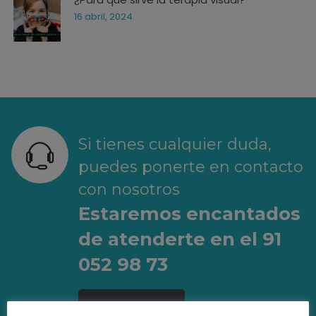
16 abril, 2024
Si tienes cualquier duda,
puedes ponerte en contacto
con nosotros
Estaremos encantados
de atenderte en el 91
052 98 73
LLAMAR