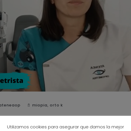
ateneaop
miopia
,
orto k
Utilizamos cookies para asegurar que damos la mejor