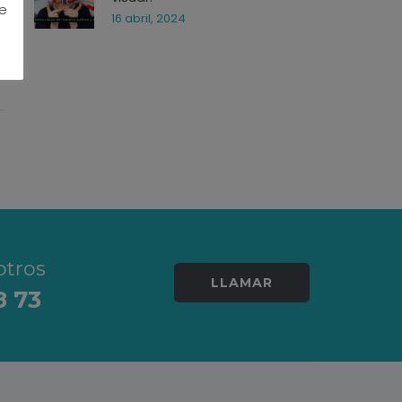
te
16 abril, 2024
otros
LLAMAR
8 73