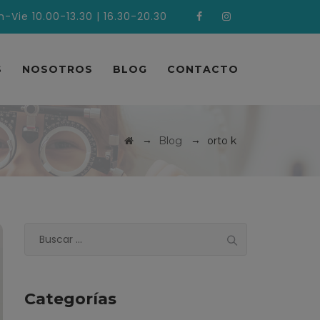
n-Vie 10.00-13.30 | 16.30-20.30
S
NOSOTROS
BLOG
CONTACTO
→
→
Blog
orto k
Buscar:
Categorías