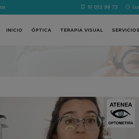
vas
91 052 98 73
Lu
INICIO
ÓPTICA
TERAPIA VISUAL
SERVICIO