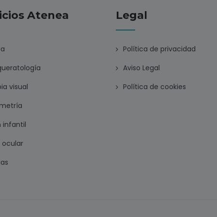
icios Atenea
Legal
ca
Política de privacidad
ueratología
Aviso Legal
ia visual
Política de cookies
metría
 infantil
 ocular
las