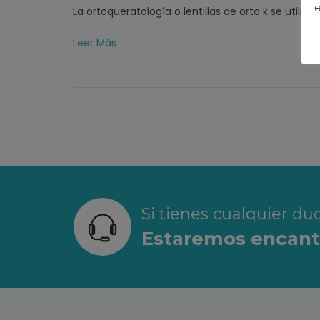
e
La ortoqueratología o lentillas de orto k se utiliza
Leer Más
Si tienes cualquier d
Estaremos encanta