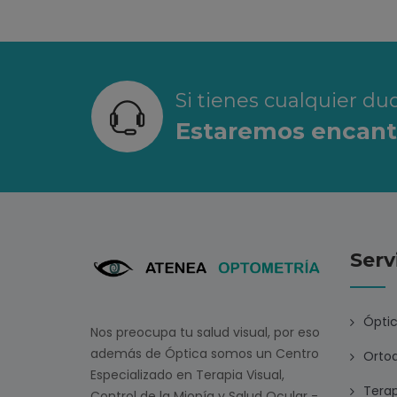
Si tienes cualquier d
Estaremos encanta
Serv
Ópti
Nos preocupa tu salud visual, por eso
además de Óptica somos un Centro
Ortoq
Especializado en Terapia Visual,
Terap
Control de la Miopía y Salud Ocular -