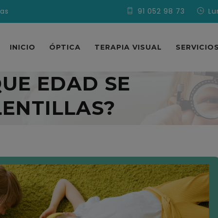
vas
91 052 98 73
Lu
INICIO
ÓPTICA
TERAPIA VISUAL
SERVICIO
QUE EDAD SE
ENTILLAS?