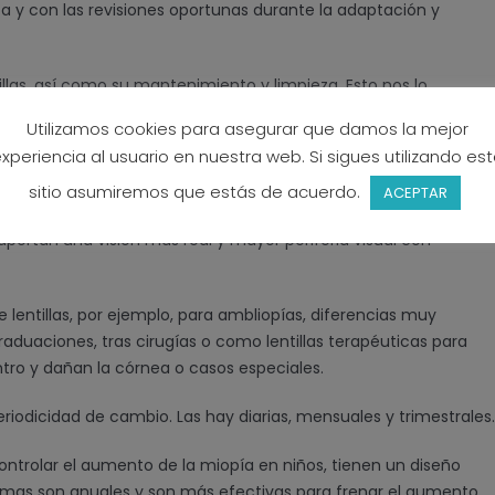
 y con las revisiones oportunas durante la adaptación y
llas, así como su mantenimiento y limpieza. Esto nos lo
ción de las lentillas en el niño. En caso de niños muy pequeños
Utilizamos cookies para asegurar que damos la mejor
 para niños a partir de 6 o 7 años, aunque esto depende de su
xperiencia al usuario en nuestra web. Si sigues utilizando es
 encargan, con supervisión, de estos aspectos.
sitio asumiremos que estás de acuerdo.
ACEPTAR
as, aportan mayor libertad de movimiento, les permite practicar
as aportan una visión más real y mayor periferia visual con
lentillas, por ejemplo, para ambliopías, diferencias muy
aduaciones, tras cirugías o como lentillas terapéuticas para
tro y dañan la córnea o casos especiales.
 periodicidad de cambio. Las hay diarias, mensuales y trimestrales.
controlar el aumento de la miopía en niños, tienen un diseño
ltimas son anuales y son más efectivas para frenar el aumento