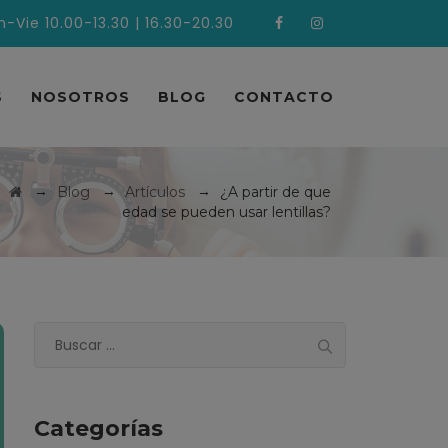
n-Vie 10.00-13.30 | 16.30-20.30
S
NOSOTROS
BLOG
CONTACTO
→
→
→
Blog
Artículos
¿A partir de que
edad se pueden usar lentillas?
Buscar:
Categorías