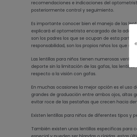
recomendaciones e indicaciones del optometrista
posteriormente control y seguimiento.
Es importante conocer bien el manejo de las lenti
explicará el optometrista encargado de la adapta
son los padres los que se ocupan de esta parte y
e
responsabilidad, son los propios niños los que se
Las lentillas para niños tienen numerosas ventaj
deporte sin la limitación de las gafas, las lentill
respecto a la visión con gafas.
En muchas ocasiones la mejor opción es el uso de 
grandes de graduación entre ambos ojos, altas gr
evitar roce de las pestañas que crecen hacia den
Existen lentillas para niños de diferentes tipos y
También existen unas lentillas especificas para 
especial y pueden ser blandas o rígidas, estas ú