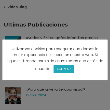
Video Blog
Últimas Publicaciones
Ayudas y 2×1 en gafas infantiles para la
vuelta al cole
Utilizamos cookies para asegurar que damos la
8 septiembre, 2025
mejor experiencia al usuario en nuestra web. Si
sigues utilizando este sitio asumiremos que estás de
¿Se puede frenar la miopía en los niños y
acuerdo.
ACEPTAR
niñas?
3 junio, 2025
¿Para qué sirve la terapia visual?
16 abril, 2024