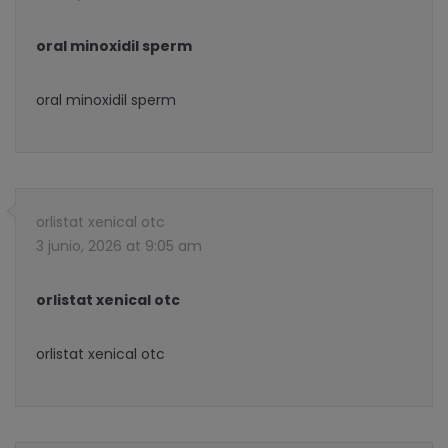
oral minoxidil sperm
oral minoxidil sperm
orlistat xenical otc
3 junio, 2026 at 9:05 am
orlistat xenical otc
orlistat xenical otc